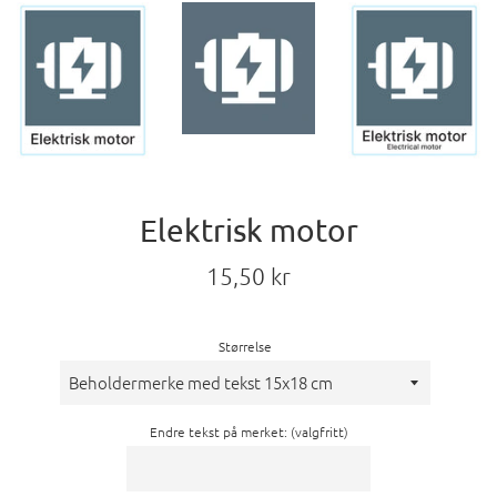
Elektrisk motor
Vanlig
15,50 kr
pris
Størrelse
Endre tekst på merket: (valgfritt)