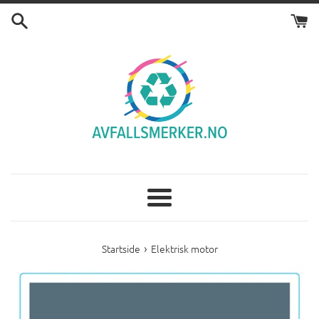
Gå
videre
til
innholdet
Meny
›
Startside
Elektrisk motor