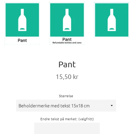
Pant
Vanlig
15,50 kr
pris
Størrelse
Endre tekst på merket: (valgfritt)