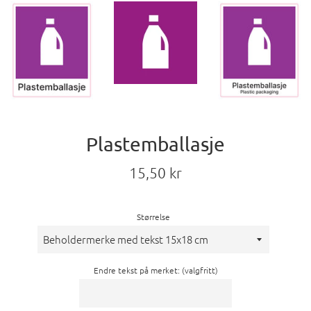
Plastemballasje
Vanlig
15,50 kr
pris
Størrelse
Endre tekst på merket: (valgfritt)