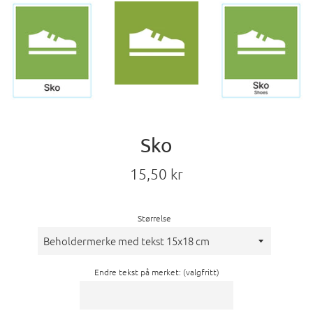
Sko
Vanlig
15,50 kr
pris
Størrelse
Endre tekst på merket: (valgfritt)